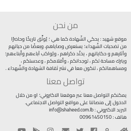
من نحن
موقع شهيد : يحكي الشّهادة كما هي ؛ يُوثِّق تاريخًا وحاضرًا
من تضحيات الشّهداء؛ يستعرض وصاياهم، وبعضًا من حياتهم
وآثارهم و حكاياتهم ، يخلّد ذكراهم ، ويُواكب آباءهم وأبناءهم؛
ويترك مساحة لكم ، لوجدانكم ، وأقلامكم ، وعدستكم ،
ومساهماتكم ، لنكون معا في نشر ثقافة الشهادة والشّهداء .
تواصل معنا
يمكنكم التواصل معنا عبر موقعنا الاكتروني؛ او من خلال
الدخول إلى منصاتنا على مواقع التواصل الاجتماعي.
البريد الاكتروني : info@shaheed.com.lb
هاتف : 00961450150