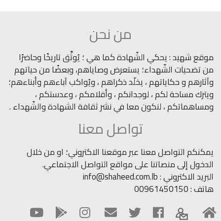
من نحن
موقع شهيد : يحكي الشّهادة كما هي ؛ يُوثِّق تاريخًا وحاضرًا
من تضحيات الشّهداء؛ يستعرض وصاياهم، وبعضًا من حياتهم
وآثارهم و حكاياتهم ، يخلّد ذكراهم ، ويُواكب آباءهم وأبناءهم؛
ويترك مساحة لكم ، لوجدانكم ، وأقلامكم ، وعدستكم ،
ومساهماتكم ، لنكون معا في نشر ثقافة الشهادة والشّهداء .
تواصل معنا
يمكنكم التواصل معنا عبر موقعنا الاكتروني؛ او من خلال
الدخول إلى منصاتنا على مواقع التواصل الاجتماعي.
البريد الاكتروني : info@shaheed.com.lb
هاتف : 00961450150