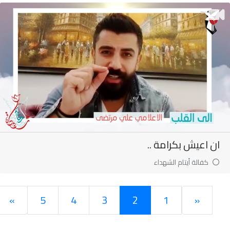
ان اعيش بكرامة ..
كفالة أيتام الشهداء
»
5
4
3
2
1
«