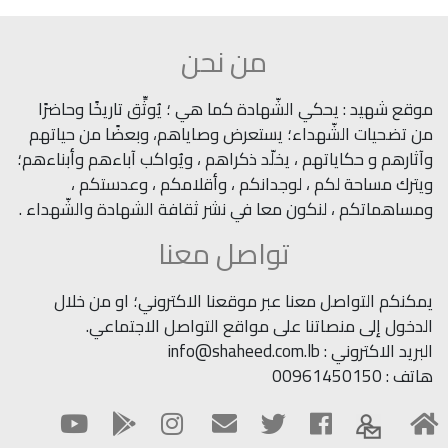
من نحن
موقع شهيد : يحكي الشّهادة كما هي ؛ يُوثِّق تاريخًا وحاضرًا
من تضحيات الشّهداء؛ يستعرض وصاياهم، وبعضًا من حياتهم
وآثارهم و حكاياتهم ، يخلّد ذكراهم ، ويُواكب آباءهم وأبناءهم؛
ويترك مساحة لكم ، لوجدانكم ، وأقلامكم ، وعدستكم ،
ومساهماتكم ، لنكون معا في نشر ثقافة الشهادة والشّهداء .
تواصل معنا
يمكنكم التواصل معنا عبر موقعنا الاكتروني؛ او من خلال
الدخول إلى منصاتنا على مواقع التواصل الاجتماعي.
البريد الاكتروني : info@shaheed.com.lb
هاتف : 00961450150