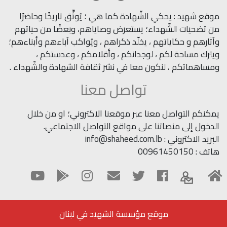
موقع شهيد : يحكي الشّهادة كما هي ؛ يُوثِّق تاريخًا وحاضرًا
من تضحيات الشّهداء؛ يستعرض وصاياهم، وبعضًا من حياتهم
وآثارهم و حكاياتهم ، يخلّد ذكراهم ، ويُواكب آباءهم وأبناءهم؛
ويترك مساحة لكم ، لوجدانكم ، وأقلامكم ، وعدستكم ،
ومساهماتكم ، لنكون معا في نشر ثقافة الشهادة والشّهداء .
تواصل معنا
يمكنكم التواصل معنا عبر موقعنا الاكتروني؛ او من خلال
الدخول إلى منصاتنا على مواقع التواصل الاجتماعي.
البريد الاكتروني : info@shaheed.com.lb
هاتف : 00961450150
موقع مؤسسة الشهيد في لبنان