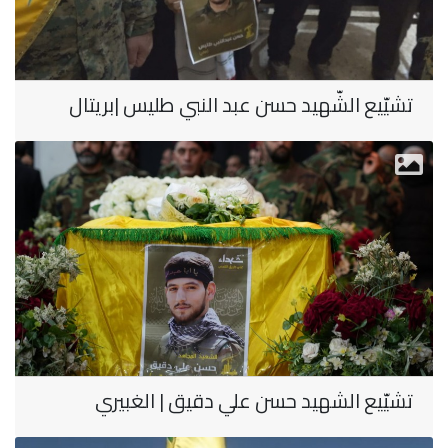
تشيّيع الشّهيد حسن عبد النبي طليس |بريتال
تشيّيع الشهيد حسن علي دقيق | الغبيري