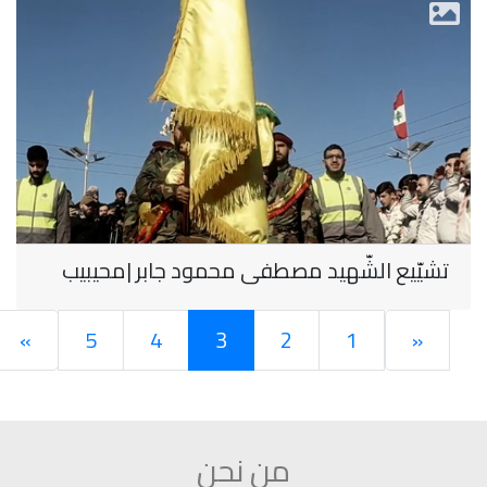
تشيّيع الشّهيد مصطفى محمود جابر |محيبيب
»
5
4
3
2
1
«
من نحن