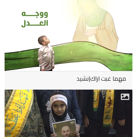
مهما غبت اراك|نشيد